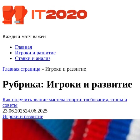
Каждый матч важен
Главная
Игроки и развитие
Ставки и анализ
Главная страница
»
Игроки и развитие
Рубрика:
Игроки и развитие
Как получить звание мастера спорта: требования, этапы и
советы
23.06.2025
24.06.2025
Игроки и развитие