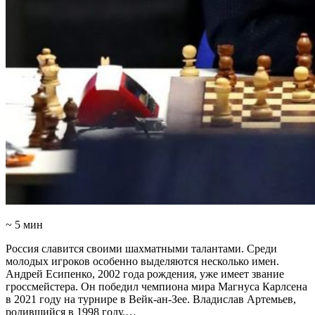
~ 5 мин
Россия славится своими шахматными талантами. Среди
молодых игроков особенно выделяются несколько имен.
Андрей Есипенко, 2002 года рождения, уже имеет звание
гроссмейстера. Он победил чемпиона мира Магнуса Карлсена
в 2021 году на турнире в Вейк-ан-Зее. Владислав Артемьев,
родившийся в 1998 году,…